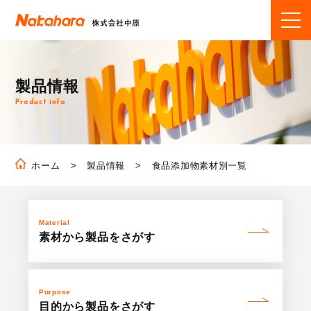
製品情報
Product info
製品情報
食品添加物素材別一覧
ホーム
Material
素材から製品を
さがす
Purpose
目的から製品を
さがす