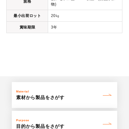
規格
物)
最小出荷ロット
20㎏
賞味期限
3年
Material
素材から製品を
さがす
Purpose
目的から製品を
さがす