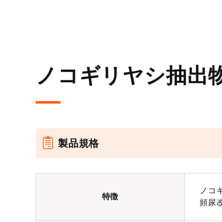
ノコギリヤシ抽出物(
製品規格
ノコ
特徴
頻尿